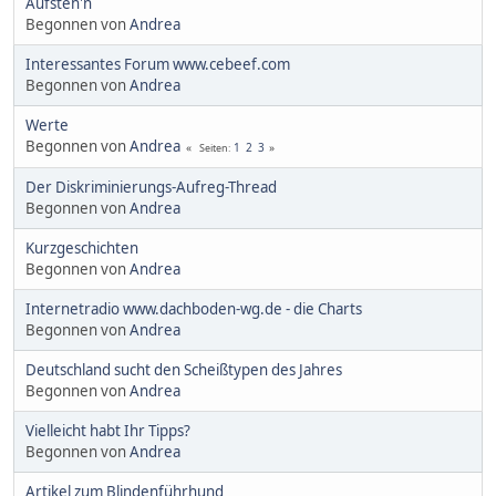
Aufsteh'n
Begonnen von
Andrea
Interessantes Forum www.cebeef.com
Begonnen von
Andrea
Werte
Begonnen von
Andrea
1
2
3
Seiten
Der Diskriminierungs-Aufreg-Thread
Begonnen von
Andrea
Kurzgeschichten
Begonnen von
Andrea
Internetradio www.dachboden-wg.de - die Charts
Begonnen von
Andrea
Deutschland sucht den Scheißtypen des Jahres
Begonnen von
Andrea
Vielleicht habt Ihr Tipps?
Begonnen von
Andrea
Artikel zum Blindenführhund