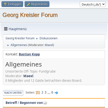
Einloggen
Registrieren
Georg Kreisler Forum
Hauptmenü
Georg Kreisler Forum
Diskussionen
►
Allgemeines
(Moderator:
Maexl
)
►
Kontakt:
Bastian Kopp
Allgemeines
Unsortierte Off- Topic- Fundgrube
Moderator:
Maexl
.
0 Mitglieder und 12 Gäste betrachten dieses Board.
2
3
...
6
Seiten
1
NACH UNTEN
Betreff
/
Begonnen von