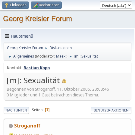
Einloggen
Registrieren
Georg Kreisler Forum
Hauptmenü
Georg Kreisler Forum
Diskussionen
►
Allgemeines
(Moderator:
Maexl
)
[m]: Sexualität
►
►
Kontakt:
Bastian Kopp
[m]: Sexualität
Begonnen von Stroganoff, 11. Oktober 2005, 23:03:46
0 Mitglieder und 1 Gast betrachten dieses Thema.
Seiten
1
NACH UNTEN
BENUTZER-AKTIONEN
Stroganoff
11. Oktober 2005, 23:03:46