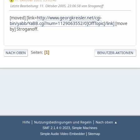
Letzte Bearbeitung
: 11. Oktober 2005, 23:06:58 von Stroganoff
[moved] [link=
http://www.georgkreisler.net/cgi-
bin/yabb/YaBB.cgi?num=1129063552/0]OffTopic[/link]
[move
by] Stroganoff.
Seiten
1
NACH OBEN
BENUTZER-AKTIONEN
|
|
Hilfe
Nutzungsbedingungen und Regeln
Nach oben ▲
,
SMF 2.1.4 © 2023
Simple Machines
|
Simple Audio Video Embedder
Sitemap